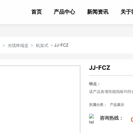
首页
产品中心
新闻资讯
关于
JJ-FCZ
示
光缆终端盒
机架式
JJ-FCZ
特点：
该产品各项性能指标均符合国
19”
标准结构，机架式安装
所属分类：
产品展示
盒体采用优质冷轧钢质材
适配器类型：
FC
、
SC
、
S
咨询热线：
独特的1～4个进缆口和1
主要技术指标：