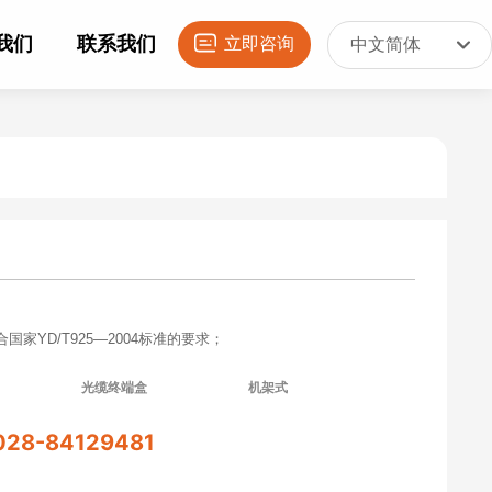
我们
联系我们
立即咨询
中文简体
English
中文简体
家YD/T925—2004标准的要求；
；
光缆终端盒
机架式
料，表面采用亚光喷塑处理；
T
、
LC
、
2SC；
028-84129481
～24芯的出纤口设计，增强了使用灵活性。