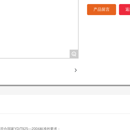
光纤曲率半径：≥40mm
产品留言
返
附加损耗：光纤在收容盘
盘留光纤长度：≥1.6m
适用温度范围：-40℃～+6
抗侧压力：500N
抗冲击：750N
+
参数：
合国家YD/T925—2004标准的要求；