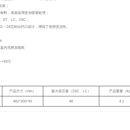
安装；
质材料，表面采用亚光喷塑处理；
、
ST
、
LC
、
2SC；
和1～24芯的出纤口设计，增强了使用灵活性。
m
容盘内无附加损耗
+60℃
产品尺寸（mm）
最大容芯量（2SC、LC）
产品重量（K
482*300*45
48
4.1