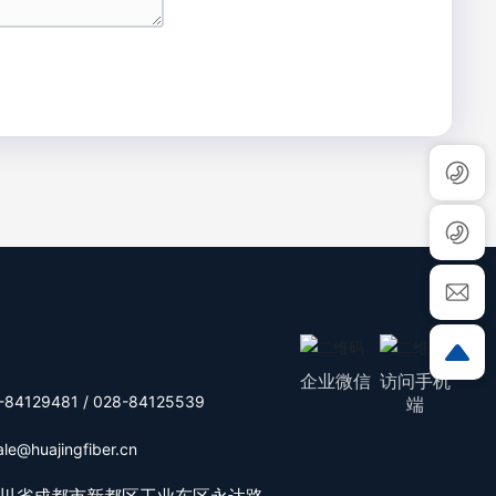
企业微信
访问手机
-84129481
/
028-84125539
端
ale@huajingfiber.cn