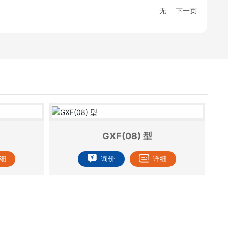
无
下一页
GXF(08) 型
细
询价
详细