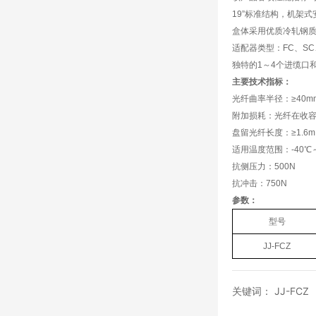
19”
标准结构，机架式
盒体采用优质冷轧钢
适配器类型：
FC
、
SC
独特的1～4个进缆口
主要技术指标：
光纤曲率半径：≥40m
附加损耗：光纤在收
盘留光纤长度：≥1.6m
适用温度范围：-40℃～
抗侧压力：500N
抗冲击：750N
参数：
型号
JJ-FCZ
关键词： JJ-FCZ