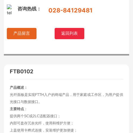
提供两个SC或2LC适配器接口；
咨询热线：
028-84129481
内部可盘存冗余光纤，使用和维护方便；
上盖使用卡榫式连接，安装维护更加便捷；
明装线盒，安装方便；
适用范围广，特别适用于多层和高层住户的使用。
产品留言
返回列表
全封闭面板盒，更好的达到防尘效果。
技术指标
：
材质：ABS阻燃/ABS不阻燃
光纤曲率半径: ≥40mm
光纤盘附加损耗：≤0.01dB
FTB0102
温度范围: - 40℃ ~ + 70℃
抗侧压力: ≥2000N / 10
cm
产品概述：
抗冲击：≥20N.m
光纤面板是实现FTTH入户的终端产品，用于家庭或工作区，为用户提供
产品规格：
光接口与数据接口。
主要特点
：
提供两个SC或2LC适配器接口；
内部可盘存冗余光纤，使用和维护方便；
上盖使用卡榫式连接，安装维护更加便捷；