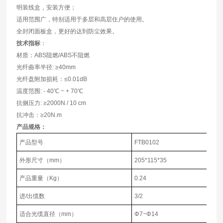
明装线盒，安装方便；
适用范围广，特别适用于多层和高层住户的使用。
全封闭面板盒，更好的达到防尘效果。
技术指标
：
材质：ABS阻燃/ABS不阻燃
光纤曲率半径: ≥40mm
光纤盘附加损耗：≤0.01dB
温度范围: - 40℃ ~ + 70℃
抗侧压力: ≥2000N / 10
cm
抗冲击：≥20N.m
产品规格：
产品型号
FTB0102
外形尺寸（mm）
205*115*35
产品重量（Kg）
0.24
进/出缆数
3/2
适合光缆直径（mm）
Φ
7
~Φ14