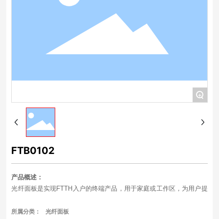
+
FTB0102
产品概述：
光纤面板是实现FTTH入户的终端产品，用于家庭或工作区，为用户提
供光接口与数据接口。
主要特点
：
所属分类：
光纤面板