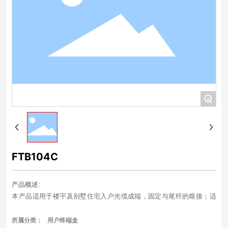
+
FTB104C
产品概述:
本产品适用于楼宇及别墅住宅入户光缆成端，固定与尾纤的熔接；适
合挂墙安装及室外安装；可实现多种光纤接续方式，有效进行光纤管
理。
所属分类：
用户终端盒