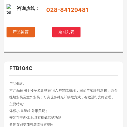
主要特点:
咨询热线：
体积小,重量轻,外形美观；
028-84129481
安装在平面体上,具有机槭保护功能；
盒体背部增加有进缆收容空间
设计翻转盘芯,盘纤空间增大,熔接区和配线区分区更明显,减少了线路
产品留言
返回列表
交叉
产品规格：
FTB104C
产品概述:
本产品适用于楼宇及别墅住宅入户光缆成端，固定与尾纤的熔接；适合
挂墙安装及室外安装；可实现多种光纤接续方式，有效进行光纤管理。
主要特点:
体积小,重量轻,外形美观；
安装在平面体上,具有机槭保护功能；
盒体背部增加有进缆收容空间