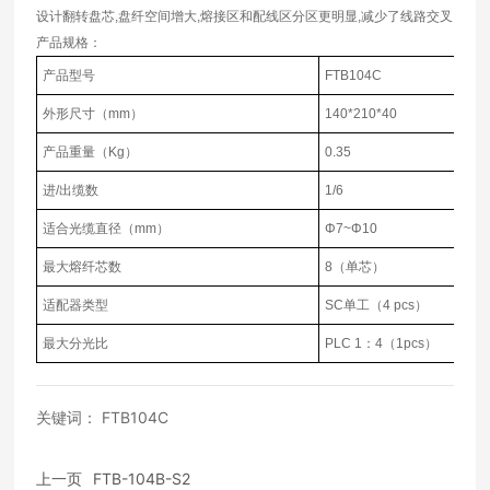
设计翻转盘芯,盘纤空间增大,熔接区和配线区分区更明显,减少了线路交叉
产品规格：
产品型号
FTB104C
外形尺寸（
mm
）
140*210*40
产品重量（
Kg
）
0.35
进
/
出缆数
1/6
适合光缆直径（
mm
）
Φ7~Φ10
最大熔纤芯数
8
（单芯）
适配器类型
SC
单工（
4 pcs
）
最大分光比
PLC 1
：
4
（
1pcs
）
关键词： FTB104C
上一页
FTB-104B-S2