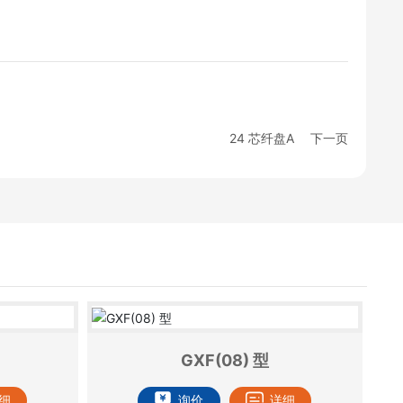
24 芯纤盘A
下一页
GXF(08) 型
细
询价
详细