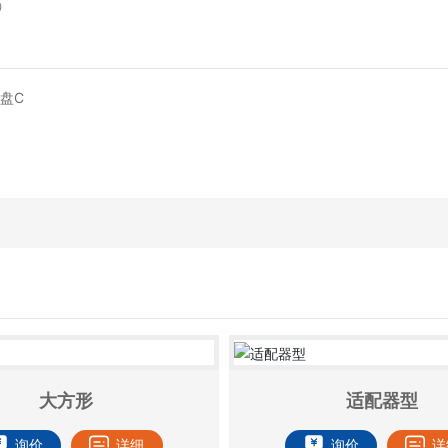
）
纤盘C
大方形
适配器型
询价
详细
询价
详