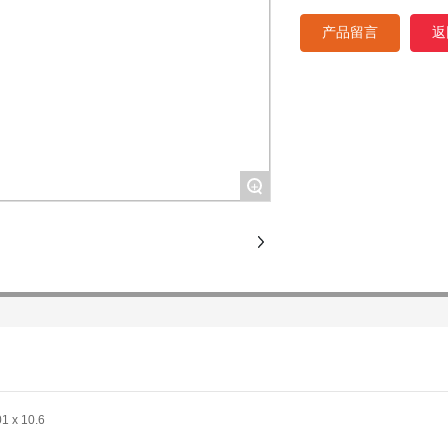
产品留言
返
+
 x 10.6