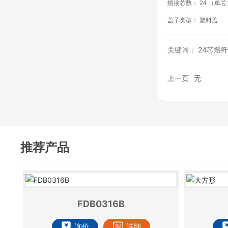
熔接芯数： 24 （单芯
盖子类型： 塑料盖
关键词： 24芯熔
上一页
无
推荐产品
FDB0316B
询价
详细